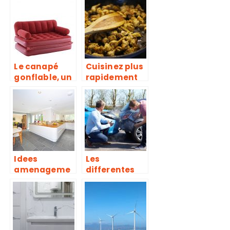
documents
silencieux ?
Le canapé
Cuisinez plus
gonflable, un
rapidement
meuble tout à
avec une
fait considéré
poêle à
comme un
induction
meuble
professionnel
normal
le
Idees
Les
amenageme
differentes
nts cuisine :
assurances
Laquelle
necessaires a
convient plus
avoir
a une petite
cuisine ?