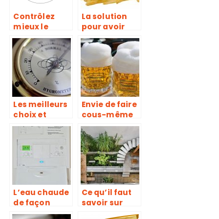
Contrôlez
La solution
mieux le
pour avoir
chauffage de
des frites en
votre
quantité
domicile!
rapidement
Les meilleurs
Envie de faire
choix et
cous-même
conseils sur
votre propre
les
bière ? Nous
hygromètres
avons ce qu’il
vous faut
L’eau chaude
Ce qu’il faut
de façon
savoir sur
automatique,
pergola