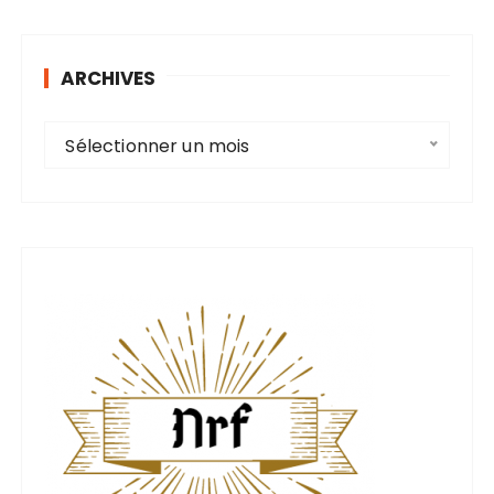
ARCHIVES
A
Sélectionner un mois
r
c
h
i
v
e
s