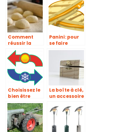
sans
consommati
on abusive
d’énergie
Comment
Panini: pour
réussir la
se faire
découpe des
plaisir à tout
pâtes
moment de la
alimentaires?
journée
Choisissez le
La boîte à clé,
bien être
un accessoire
toute l’année
à la fois
avec le
sécuritaire et
climatiseur
de
reversible
rangement
des clés