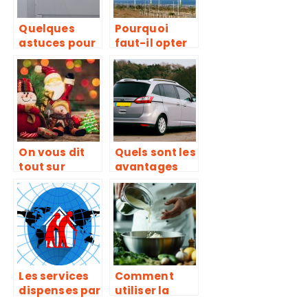
Quelques
Pourquoi
astuces pour
faut-il opter
bien choisir
pour une
son chauffe-
energie
eau
durable ?
electronique
On vous dit
Quels sont les
tout sur
avantages
l’incroyable
qu’il y’a a
Histoire de
disposer
Noel !
d’une
assurance
automobile ?
Les services
Comment
dispenses par
utiliser la
les maisons
crème