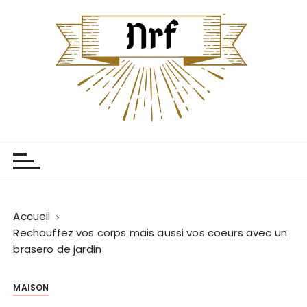
P
a
s
s
e
r
a
u
Centenaire Nrf
L'univers centenaire
c
o
n
t
e
Accueil
n
Rechauffez vos corps mais aussi vos coeurs avec un
u
brasero de jardin
MAISON