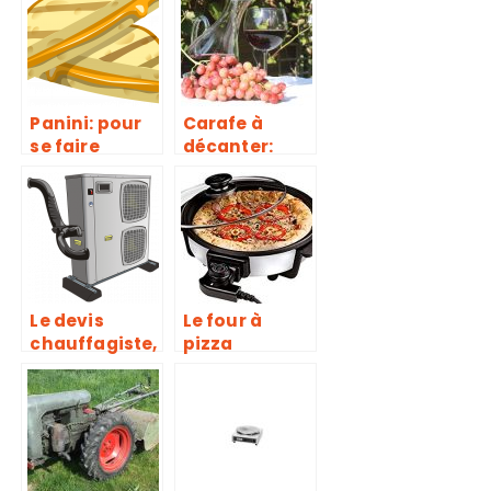
alimentaires?
Panini: pour
Carafe à
se faire
décanter:
plaisir à tout
esthétique ou
moment de la
nécessité?
journée
Le devis
Le four à
chauffagiste,
pizza
pour une
électrique, un
excellente
accessoire
étude et une
idéal pour la
bonne
cuisson des
productivité
pizzas et
de votre
autres