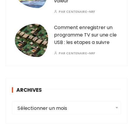
valeur
PAR
CENTENAIRE-NRF
Comment enregistrer un
programme TV sur une cle
USB : les etapes a suivre
PAR
CENTENAIRE-NRF
ARCHIVES
A
Sélectionner un mois
r
c
h