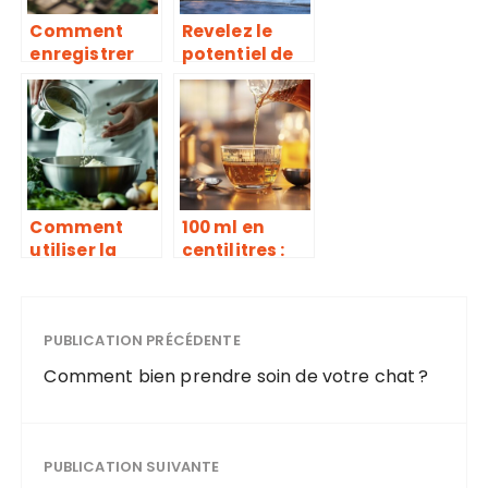
professionnel
Comment
Revelez le
le
enregistrer
potentiel de
un
votre bien :
programme
L’evaluation
TV sur une cle
comme outil
USB : les
de mise en
etapes a
valeur
suivre
Comment
100 ml en
utiliser la
centilitres :
crème
une etape cle
fraîche
pour des
liquide pour
mesures
réussir toutes
PUBLICATION PRÉCÉDENTE
precises en
vos recettes
chimie
Comment bien prendre soin de votre chat ?
domestique
PUBLICATION SUIVANTE