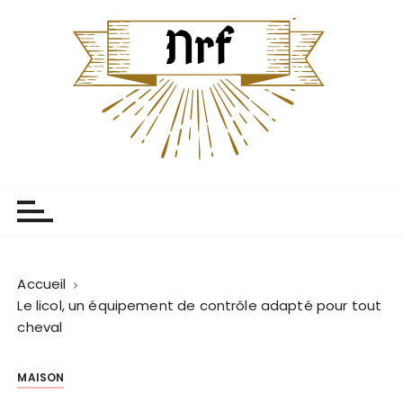
P
a
s
s
e
r
a
u
Centenaire Nrf
L'univers centenaire
c
o
n
t
e
Accueil
n
Le licol, un équipement de contrôle adapté pour tout
u
cheval
MAISON