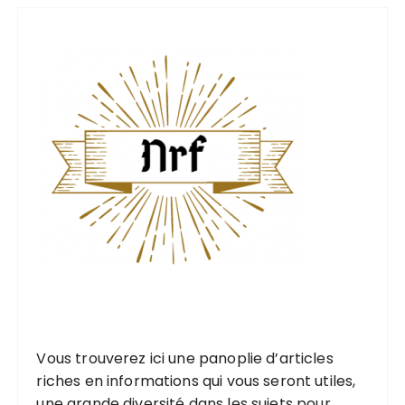
i
v
e
s
Vous trouverez ici une
panoplie d’articles
riches
en informations qui vous seront utiles,
une grande diversité
dans les
sujets pour