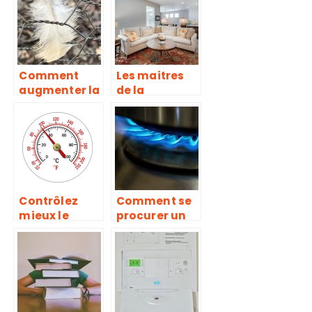
Comment
Les maitres
augmenter la
de la
sécurité de
décoration à
votre
votre service
poulailler ?
Contrôlez
Comment se
mieux le
procurer un
chauffage de
bruleur à gaz
votre
de qualité?
domicile!