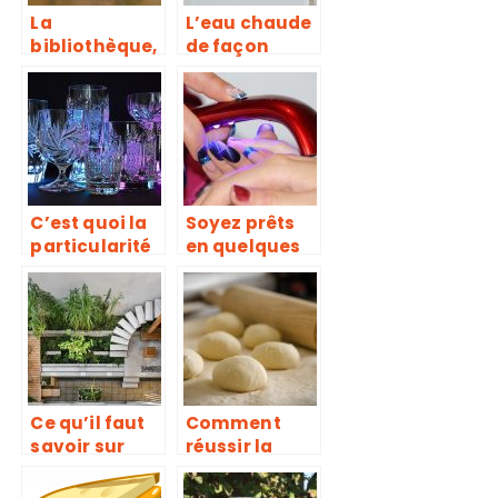
La
L’eau chaude
bibliothèque,
de façon
l’espace
automatique,
dédié à la
sans
concentratio
consommati
n
on abusive
d’énergie
C’est quoi la
Soyez prêts
particularité
en quelques
du verre en
minutes
cristal ?
grâce à la
lampe UV
ongle!
Ce qu’il faut
Comment
savoir sur
réussir la
pergola
découpe des
pâtes