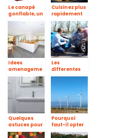
Le canapé
Cuisinez plus
gonflable, un
rapidement
meuble tout à
avec une
fait considéré
poêle à
comme un
induction
meuble
professionnel
normal
le
Idees
Les
amenageme
differentes
nts cuisine :
assurances
Laquelle
necessaires a
convient plus
avoir
a une petite
cuisine ?
Quelques
Pourquoi
astuces pour
faut-il opter
bien choisir
pour une
son chauffe-
energie