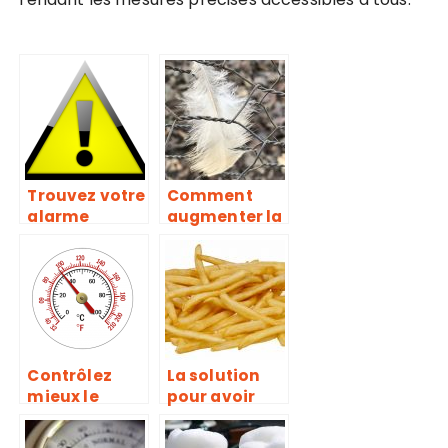
Trouvez votre
Comment
alarme
augmenter la
connectée ici
sécurité de
au meilleur
votre
prix!
poulailler ?
Contrôlez
La solution
mieux le
pour avoir
chauffage de
des frites en
votre
quantité