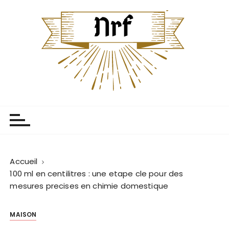
P
a
s
s
e
r
a
u
Centenaire Nrf
L'univers centenaire
c
o
n
t
e
Accueil
n
100 ml en centilitres : une etape cle pour des
u
mesures precises en chimie domestique
MAISON