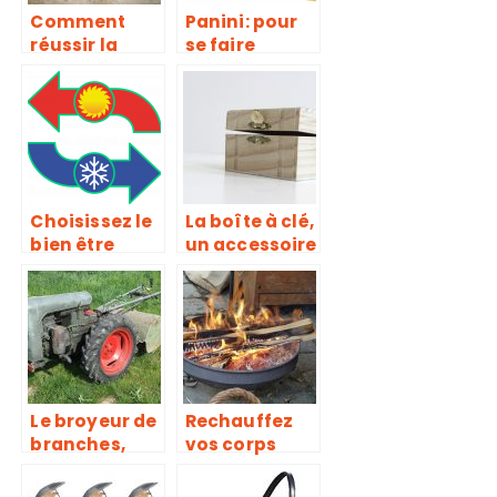
Comment
Panini: pour
réussir la
se faire
découpe des
plaisir à tout
pâtes
moment de la
alimentaires?
journée
Choisissez le
La boîte à clé,
bien être
un accessoire
toute l’année
à la fois
avec le
sécuritaire et
climatiseur
de
reversible
rangement
des clés
Le broyeur de
Rechauffez
branches,
vos corps
pour une
mais aussi
transformati
vos coeurs