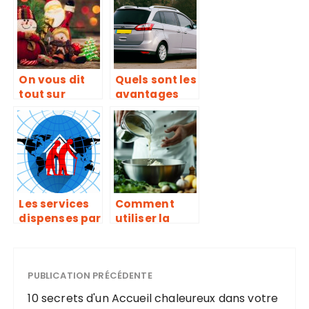
eau
durable ?
electronique
On vous dit
Quels sont les
tout sur
avantages
l’incroyable
qu’il y’a a
Histoire de
disposer
Noel !
d’une
assurance
automobile ?
Les services
Comment
dispenses par
utiliser la
les maisons
crème
de retraite
fraîche
liquide pour
PUBLICATION PRÉCÉDENTE
réussir toutes
vos recettes
10 secrets d'un Accueil chaleureux dans votre