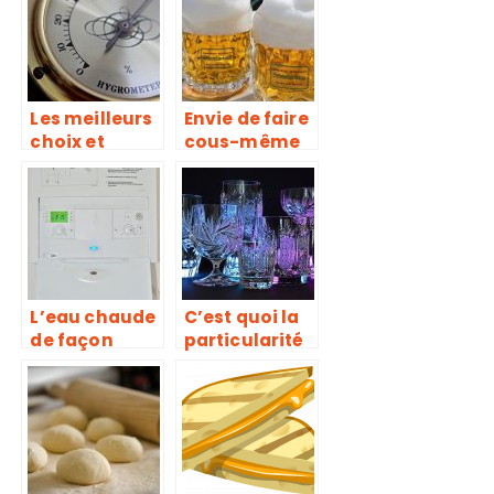
domicile!
rapidement
Les meilleurs
Envie de faire
choix et
cous-même
conseils sur
votre propre
les
bière ? Nous
hygromètres
avons ce qu’il
vous faut
L’eau chaude
C’est quoi la
de façon
particularité
automatique,
du verre en
sans
cristal ?
consommati
on abusive
d’énergie