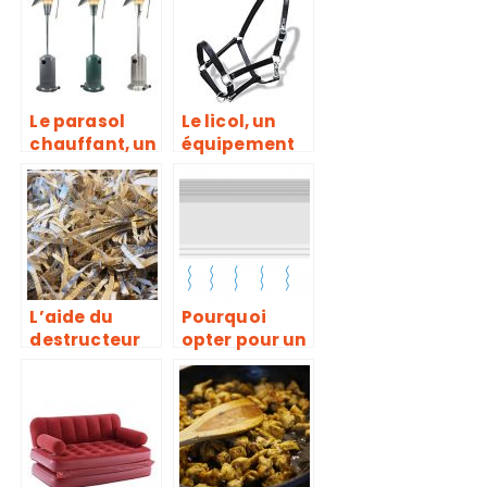
on plus
avec un
valorisante
brasero de
pour une
jardin
réutilisation
Le parasol
Le licol, un
chauffant, un
équipement
véritable
de contrôle
accessoire de
adapté pour
chauffage
tout cheval
utilisé en
saison froide
L’aide du
Pourquoi
destructeur
opter pour un
de
climatiseur
documents
silencieux ?