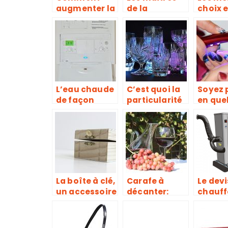
augmenter la
de la
choix e
sécurité de
décoration à
conseil
votre
votre service
les
poulailler ?
hygro
L’eau chaude
C’est quoi la
Soyez 
de façon
particularité
en que
automatique,
du verre en
minut
sans
cristal ?
grâce à
consommati
lampe
on abusive
ongle!
d’énergie
La boîte à clé,
Carafe à
Le devi
un accessoire
décanter:
chauff
à la fois
esthétique ou
pour u
sécuritaire et
nécessité?
excell
de
étude 