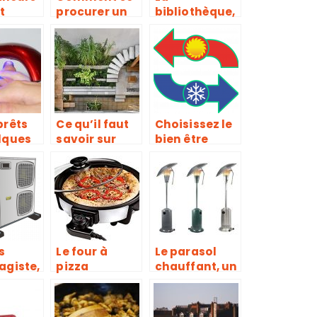
t
procurer un
bibliothèque,
s sur
bruleur à gaz
l’espace
de qualité?
dédié à la
mètres
concentratio
n
prêts
Ce qu’il faut
Choisissez le
lques
savoir sur
bien être
es
pergola
toute l’année
 la
avec le
 UV
climatiseur
reversible
s
Le four à
Le parasol
agiste,
pizza
chauffant, un
ne
électrique, un
véritable
ente
accessoire
accessoire de
et une
idéal pour la
chauffage