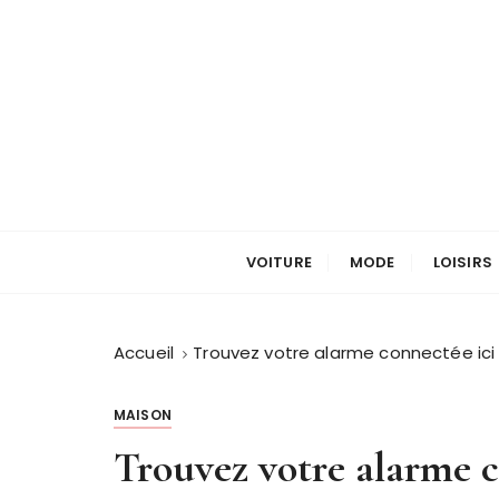
P
a
s
s
e
r
a
u
L'univers centenaire
Centenaire Nrf
c
o
VOITURE
MODE
LOISIRS
n
t
e
Accueil
Trouvez votre alarme connectée ici a
n
u
MAISON
Trouvez votre alarme c