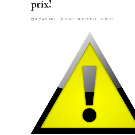
prix!
IL Y A 8 ANS
TEMPS DE LECTURE :
1MINUTE