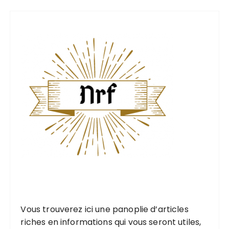
i
v
e
s
Vous trouverez ici une
panoplie d’articles
riches
en informations qui vous seront utiles,