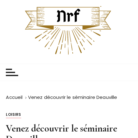
P
a
s
s
e
r
a
u
Centenaire Nrf
L'univers centenaire
c
o
n
t
e
Accueil
Venez découvrir le séminaire Deauville
n
u
LOISIRS
Venez découvrir le séminaire