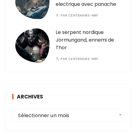
electrique avec panache
PAR
CENTENAIRE-NRF
Le serpent nordique
Jormungand, ennemi de
Thor
PAR
CENTENAIRE-NRF
ARCHIVES
A
Sélectionner un mois
r
c
h