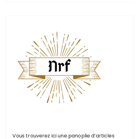
h
i
v
e
s
Vous trouverez ici une
panoplie d’articles