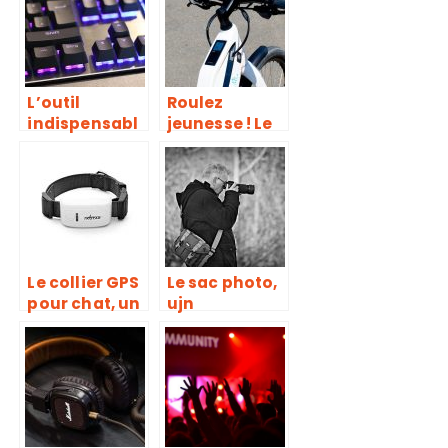
technologies
routeur wifi!
L’outil
Roulez
indispensabl
jeunesse ! Le
e à tous les
vélo
gamers
électrique est
là pour vous
libérer !
Le collier GPS
Le sac photo,
pour chat, un
ujn
accessoire de
équipement
localisation
indispensabl
et de
e pour la
précision
protection de
irréprochable
votre
appareil