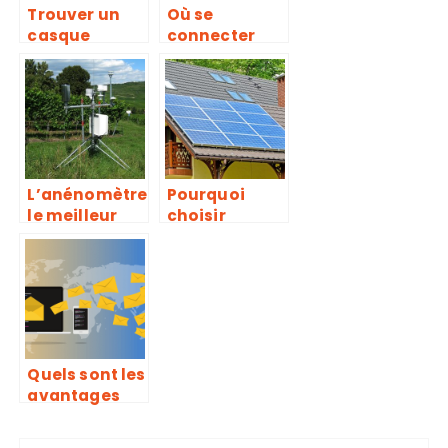
photo et
Trouver un
Où se
autres
casque
connecter
accesseoires
Bluetooth
avec
d’exception :
l’industrie de
faites
la musique
confiance à
compabest.c
om
L’anénomètre
Pourquoi
le meilleur
choisir
ami des
l’autoconso
météorologu
mmation
es
photovoltaiq
ue ?
Quels sont les
avantages
d’utiliser un
site