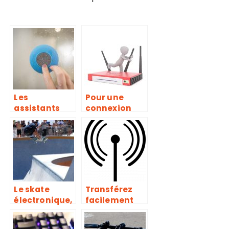
Les
Pour une
assistants
connexion
vocaux, des
haut débit
accessoires
faites
audios
confiance au
routeur 4G
Le skate
Transférez
électronique,
facilement
une œuvre
vos données
des nouvelles
à l’aide d’un