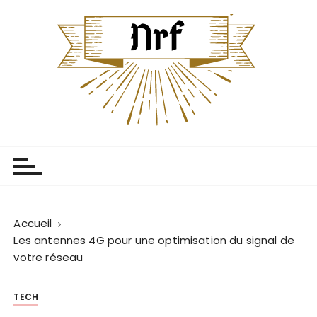
P
a
s
s
e
r
a
u
Centenaire Nrf
L'univers centenaire
c
o
n
t
e
Accueil
n
Les antennes 4G pour une optimisation du signal de
u
votre réseau
TECH