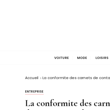
P
a
s
s
e
r
a
u
L'univers centenaire
Centenaire Nrf
c
o
VOITURE
MODE
LOISIRS
n
t
e
Accueil
La conformite des carnets de contac
n
u
ENTREPRISE
La conformite des carne